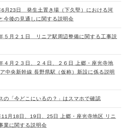
年6月23日 発生土置き場（下久堅）における河
と今後の見通しに関する説明会
年５月２１日 リニア駅周辺整備に関する工事説
年４月２３日、２４日、２６日 上郷・座光寺地
ニア中央新幹線 長野県駅（仮称）新設に係る説明
スの「今どこにいるの？」はスマホで確認
11月18日、19日、25日 上郷・座光寺地区 リニ
事業に関する説明会