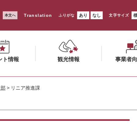
Translation
あり
なし
本文へ
ふりがな
文字サイズ
ント情報
観光情報
事業者
メ
メ
ニ
ニ
進部
>
リニア推進課
ュ
ュ
ー
ー
を
を
ひ
ひ
ら
ら
く
く