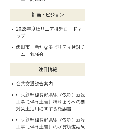
計画・ビジョン
2026年度版リニア推進ロードマ
ップ
飯田市「新たなモビリティ検討チ
ーム」勉強会
注目情報
公共交通総合案内
中央新幹線長野県駅（仮称）新設
工事に伴う土曽川橋りょうへの要
対策土活用に関する確認書
中央新幹線長野県駅（仮称）新設
工事に伴う土曽川の水質調査結果