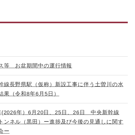
ス等 お盆期間中の運行情報
幹線長野県駅（仮称）新設工事に伴う土曽川の水
結果（令和8年6月5日）
(2026年）6月20日、25日、26日 中央新幹線
トンネル（黒田）ー進捗及び今後の見通しに関す
会ー