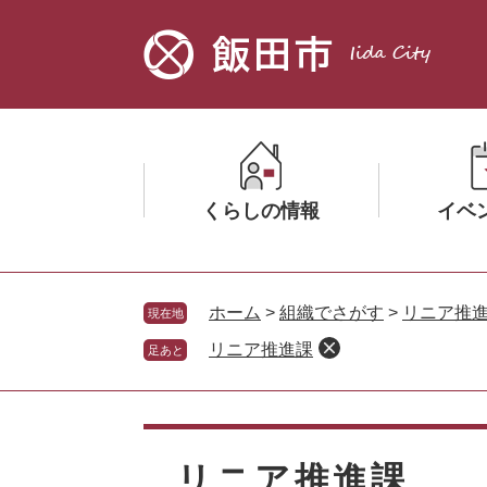
ペ
メ
ー
ニ
ジ
ュ
の
ー
先
を
頭
飛
で
ば
す。
し
くらしの情報
イベ
て
本
文
メ
メ
へ
ニ
ニ
ホーム
>
組織でさがす
>
リニア推
現在地
ュ
ュ
リニア推進課
足あと
ー
ー
を
を
ひ
ひ
本
ら
ら
文
く
く
リニア推進課