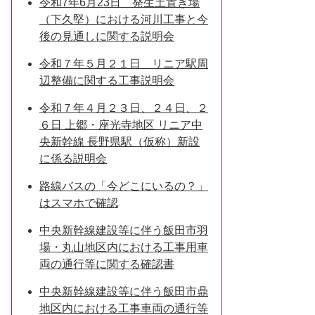
令和7年6月23日 発生土置き場
（下久堅）における河川工事と今
後の見通しに関する説明会
令和７年５月２１日 リニア駅周
辺整備に関する工事説明会
令和７年４月２３日、２４日、２
６日 上郷・座光寺地区 リニア中
央新幹線 長野県駅（仮称）新設
に係る説明会
路線バスの「今どこにいるの？」
はスマホで確認
中央新幹線建設等に伴う飯田市羽
場・丸山地区内における工事用車
両の通行等に関する確認書
中央新幹線建設等に伴う飯田市鼎
地区内における工事車両の通行等