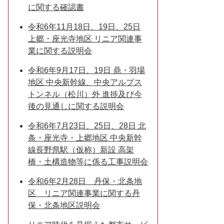
に関する確認書
令和6年11月18日、19日、25日
上郷・座光寺地区 リニア関連事
業に関する説明会
令和6年9月17日、19日 鼎・羽場
地区 中央新幹線、中央アルプス
トンネル（松川）外 進捗及び今
後の見通しに関する説明会
令和6年7月23日、25日、28日 北
条・座光寺・上郷地区 中央新幹
線長野県駅（仮称）新設 高架
橋・土構造物等に係る工事説明会
令和6年2月28日 丹保・北条地
区 リニア関連事業に関する丹
保・北条地区説明会