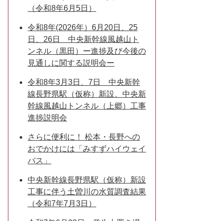
（令和8年6月5日）
令和8年(2026年）6月20日、25
日、26日 中央新幹線風越山ト
ンネル（黒田）ー進捗及び今後の
見通しに関する説明会ー
令和8年3月3日、7日 中央新幹
線長野県駅（仮称）新設、中央新
幹線風越山トンネル（上郷）工事
進捗説明会
さらに便利に！ 松本・長野への
おでかけには「みすずハイウェイ
バス」
中央新幹線長野県駅（仮称）新設
工事に伴う土曽川の水質調査結果
（令和7年7月3日）