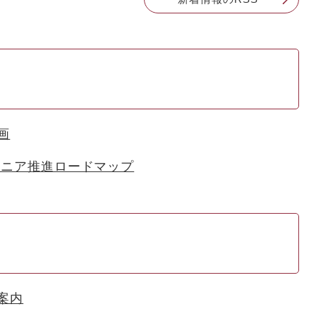
画
版リニア推進ロードマップ
案内