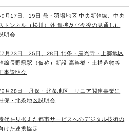
年9月17日、19日 鼎・羽場地区 中央新幹線、中央
ストンネル（松川）外 進捗及び今後の見通しに
説明会
年7月23日、25日、28日 北条・座光寺・上郷地区
幹線長野県駅（仮称）新設 高架橋・土構造物等
工事説明会
年2月28日 丹保・北条地区 リニア関連事業に
丹保・北条地区説明会
時代を見据えた都市サービスへのデジタル技術の
向けた連携協定