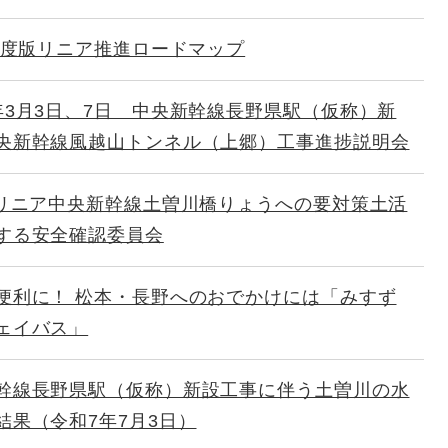
6年度版リニア推進ロードマップ
年3月3日、7日 中央新幹線長野県駅（仮称）新
央新幹線風越山トンネル（上郷）工事進捗説明会
 リニア中央新幹線土曽川橋りょうへの要対策土活
する安全確認委員会
便利に！ 松本・長野へのおでかけには「みすず
ェイバス」
幹線長野県駅（仮称）新設工事に伴う土曽川の水
結果（令和7年7月3日）