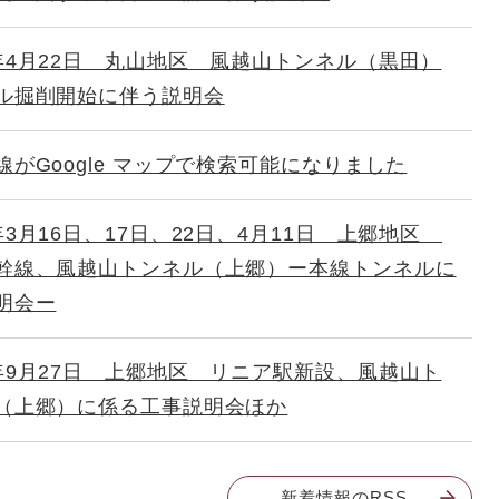
年4月22日 丸山地区 風越山トンネル（黒田）
ル掘削開始に伴う説明会
線がGoogle マップで検索可能になりました
年3月16日、17日、22日、4月11日 上郷地区
幹線、風越山トンネル（上郷）ー本線トンネルに
明会ー
年9月27日 上郷地区 リニア駅新設、風越山ト
（上郷）に係る工事説明会ほか
新着情報のRSS