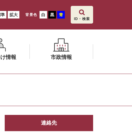
標準
拡大
白
黒
青
背景色
ID・検索
向け情報
市政情報
メ
ニ
ュ
ー
を
ひ
ら
連絡先
く