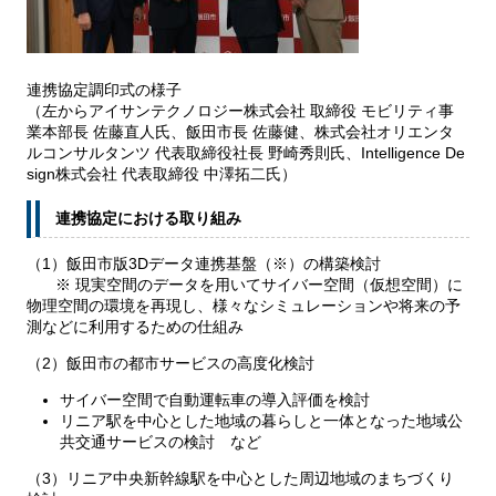
連携協定調印式の様子
（左からアイサンテクノロジー株式会社 取締役 モビリティ事
業本部長 佐藤直人氏、飯田市長 佐藤健、株式会社オリエンタ
ルコンサルタンツ 代表取締役社長 野崎秀則氏、Intelligence De
sign株式会社 代表取締役 中澤拓二氏）
連携協定における取り組み
（1）飯田市版3Dデータ連携基盤（※）の構築検討
※ 現実空間のデータを用いてサイバー空間（仮想空間）に
物理空間の環境を再現し、様々なシミュレーションや将来の予
測などに利用するための仕組み
（2）飯田市の都市サービスの高度化検討
サイバー空間で自動運転車の導入評価を検討
リニア駅を中心とした地域の暮らしと一体となった地域公
共交通サービスの検討 など
（3）リニア中央新幹線駅を中心とした周辺地域のまちづくり