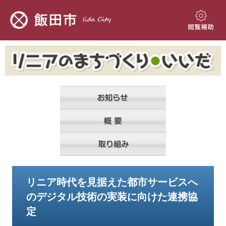
ペ
メ
ー
ニ
ジ
ュ
閲
の
ー
覧
先
を
補
頭
飛
助
で
ば
す。
し
て
本
文
へ
本
リニア時代を見据えた都市サービスへ
文
のデジタル技術の実装に向けた連携協
定