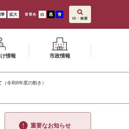
標準
拡大
白
黒
青
背景色
ID・検索
向け情報
市政情報
メ
ニ
て（令和8年度の動き）
ュ
ー
を
ひ
ら
く
重要なお知らせ