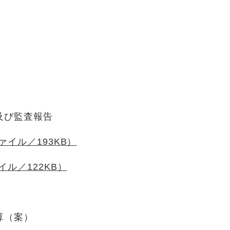
及び監査報告
ァイル／193KB）
イル／122KB）
算（案）