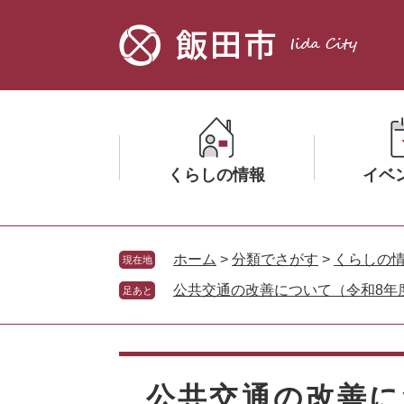
ペ
メ
ー
ニ
ジ
ュ
の
ー
先
を
頭
飛
で
ば
す。
し
くらしの情報
イベ
て
本
文
メ
メ
へ
ニ
ニ
ホーム
>
分類でさがす
>
くらしの
現在地
ュ
ュ
公共交通の改善について（令和8年
足あと
ー
ー
を
を
ひ
ひ
本
ら
ら
文
く
く
公共交通の改善に