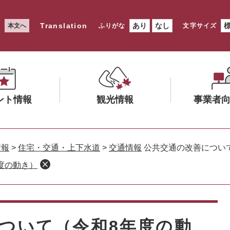
Translation
あり
なし
本文へ
ふりがな
文字サイズ
ント情報
観光情報
事業者
メ
メ
ニ
ニ
情報
>
住宅・交通・上下水道
>
交通情報
公共交通の改善につい
ュ
ュ
度の動き）
ー
ー
を
を
ひ
ひ
ら
ら
く
く
ついて（令和8年度の動