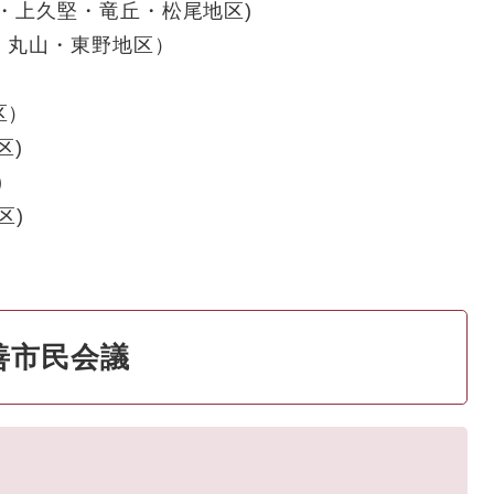
・上久堅・竜丘・松尾地区)
・丸山・東野地区）
）
区）
区)
)
区)
善市民会議