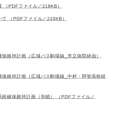
（PDFファイル／218KB）
 （PDFファイル／210KB）
確保維持計画（広域バス駒場線_市立病院経由）
確保維持計画（広域バス駒場線_中村・阿智高校経
系統確保維持計画（別紙） （PDFファイル／