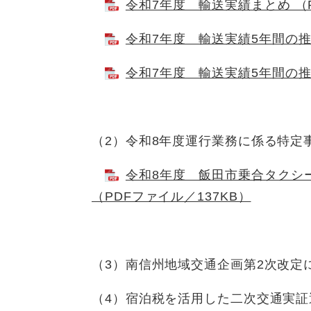
令和7年度 輸送実績まとめ （P
令和7年度 輸送実績5年間の推移
令和7年度 輸送実績5年間の推
（2）令和8年度運行業務に係る特定
令和8年度 飯田市乗合タクシ
（PDFファイル／137KB）
（3）南信州地域交通企画第2次改定
（4）宿泊税を活用した二次交通実証