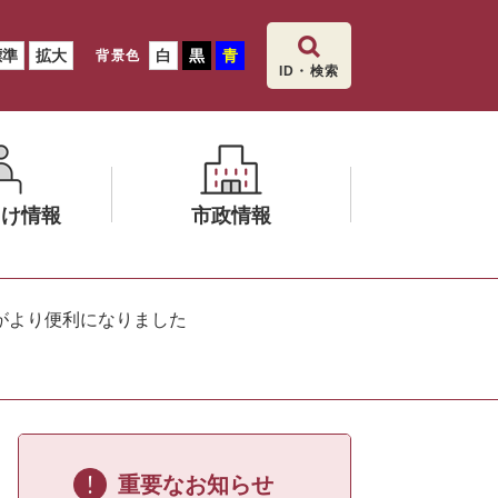
標準
拡大
白
黒
青
背景色
ID・検索
向け情報
市政情報
メ
ニ
がより便利になりました
ュ
ー
を
ひ
ら
く
重要なお知らせ