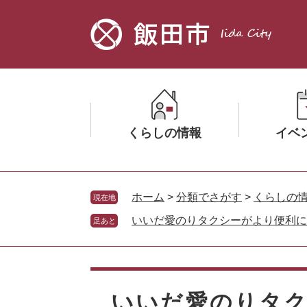
ペ
メ
ー
ニ
ジ
ュ
の
ー
先
を
頭
飛
で
ば
す。
し
くらしの情報
イベ
て
本
文
メ
メ
へ
ニ
ニ
ホーム
>
分類でさがす
>
くらしの
現在地
ュ
ュ
いいだ愛のりタクシーがより便利に
足あと
ー
ー
を
を
ひ
ひ
本
ら
ら
文
く
く
いいだ愛のりタ