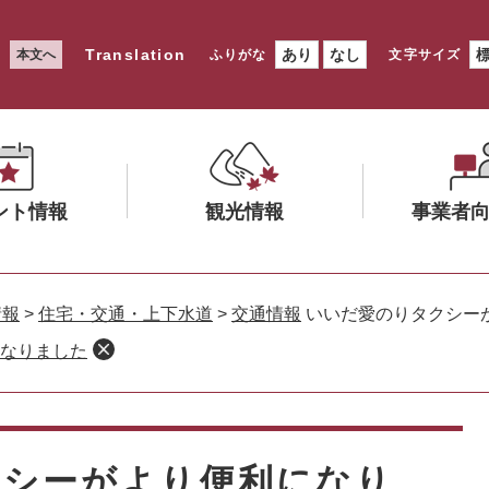
Translation
あり
なし
本文へ
ふりがな
文字サイズ
ント情報
観光情報
事業者
メ
メ
ニ
ニ
情報
>
住宅・交通・上下水道
>
交通情報
いいだ愛のりタクシー
ュ
ュ
なりました
ー
ー
を
を
ひ
ひ
ら
ら
く
く
クシーがより便利になり