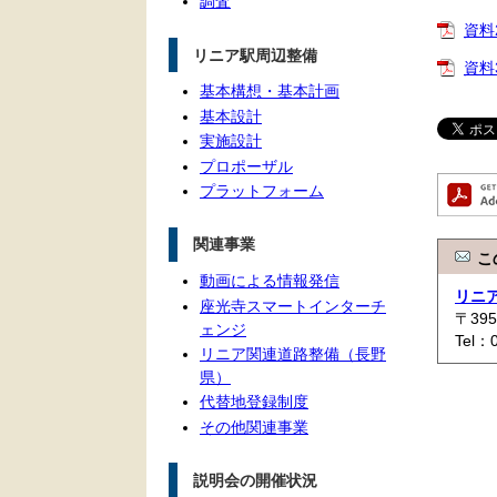
調査
資料
リニア駅周辺整備
資料
基本構想・基本計画
基本設計
実施設計
プロポーザル
プラットフォーム
関連事業
こ
動画による情報発信
リニ
座光寺スマートインターチ
〒39
ェンジ
Tel：
リニア関連道路整備（長野
県）
代替地登録制度
その他関連事業
説明会の開催状況