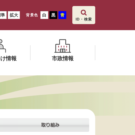
標準
拡大
白
黒
青
背景色
ID・検索
向け情報
市政情報
メ
ニ
ュ
ー
を
ひ
ら
く