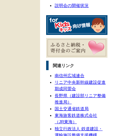
説明会の開催状況
関連リンク
南信州広域連合
リニア中央新幹線建設促進
期成同盟会
長野県（建設部リニア整備
推進局）
国土交通省鉄道局
東海旅客鉄道株式会社
（JR東海）
独立行政法人 鉄道建設・
運輸施設整備支援機構