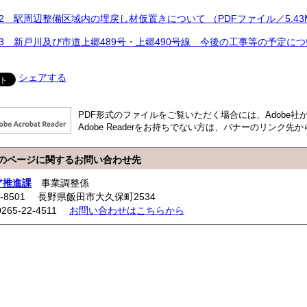
2 駅周辺整備区域内の埋戻し材仮置きについて （PDFファイル／5.43
3 新戸川及び市道上郷489号・上郷490号線 今後の工事等の予定について
シェアする
PDF形式のファイルをご覧いただく場合には、Adobe社が提供
Adobe Readerをお持ちでない方は、バナーのリンク
のページに関するお問い合わせ先
ア推進課
事業調整係
5-8501 長野県飯田市大久保町2534
0265-22-4511
お問い合わせはこちらから