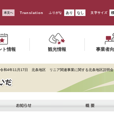
Translation
あり
なし
本文へ
ふりがな
文字サイズ
ント情報
観光情報
事業者
メ
メ
 令和4年11月17日 北条地区 リニア関連事業に関する北条地区説明会
ニ
ニ
ュ
ュ
ー
ー
を
を
ひ
ひ
ら
ら
く
く