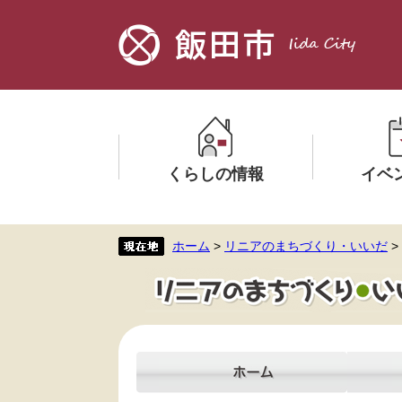
ペ
メ
ー
ニ
ジ
ュ
の
ー
先
を
頭
飛
で
ば
す。
し
くらしの情報
イベ
て
本
文
メ
メ
ホーム
>
リニアのまちづくり・いいだ
>
へ
ニ
ニ
ュ
ュ
ー
ー
を
を
ひ
ひ
ら
ら
く
く