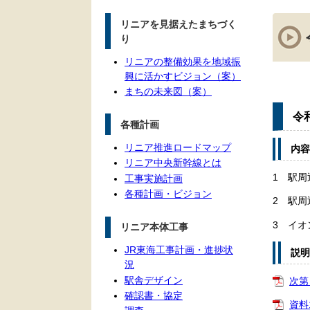
本
リニアを見据えたまちづく
文
り
リニアの整備効果を地域振
興に活かすビジョン（案）
まちの未来図（案）
令
各種計画
リニア推進ロードマップ
内容
リニア中央新幹線とは
1 駅
工事実施計画
各種計画・ビジョン
2 駅
3 イ
リニア本体工事
JR東海工事計画・進捗状
説明
況
駅舎デザイン
次第
確認書・協定
資料