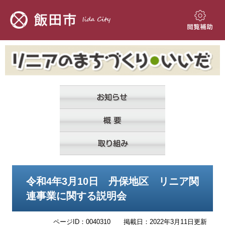
ペ
メ
ー
ニ
ジ
ュ
閲
の
ー
覧
先
を
補
頭
飛
助
で
ば
す。
し
て
本
文
へ
本
令和4年3月10日 丹保地区 リニア関
文
連事業に関する説明会
ページID：0040310
掲載日：2022年3月11日更新