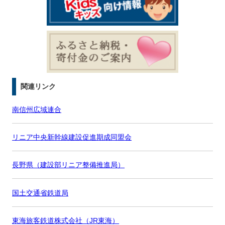
関連リンク
南信州広域連合
リニア中央新幹線建設促進期成同盟会
長野県（建設部リニア整備推進局）
国土交通省鉄道局
東海旅客鉄道株式会社（JR東海）