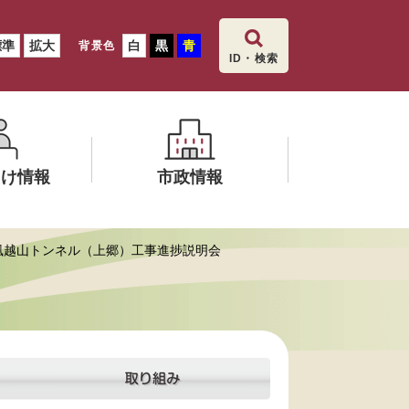
標準
拡大
白
黒
青
背景色
ID・検索
向け情報
市政情報
メ
線風越山トンネル（上郷）工事進捗説明会
ニ
ュ
ー
を
ひ
ら
く