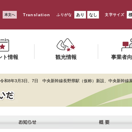
Translation
あり
なし
本文へ
ふりがな
文字サイズ
ント情報
観光情報
事業者
メ
メ
 令和8年3月3日、7日 中央新幹線長野県駅（仮称）新設、中央新幹
ニ
ニ
ュ
ュ
ー
ー
を
を
ひ
ひ
ら
ら
く
く