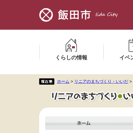
ペ
メ
ー
ニ
ジ
ュ
の
ー
先
を
頭
飛
で
ば
す。
し
くらしの情報
イベ
て
本
文
メ
メ
ホーム
>
リニアのまちづくり・いいだ
>
へ
ニ
ニ
ュ
ュ
ー
ー
を
を
ひ
ひ
ら
ら
く
く