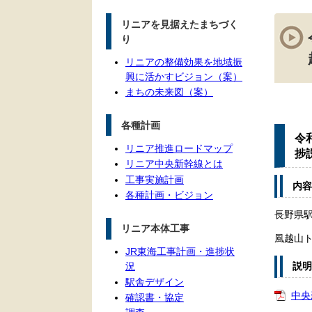
本
リニアを見据えたまちづく
文
り
リニアの整備効果を地域振
興に活かすビジョン（案）
まちの未来図（案）
各種計画
令
リニア推進ロードマップ
捗
リニア中央新幹線とは
工事実施計画
内容
各種計画・ビジョン
長野県
リニア本体工事
風越山
JR東海工事計画・進捗状
況
説明
駅舎デザイン
中央
確認書・協定