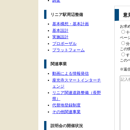
調査
リニア駅周辺整備
意
基本構想・基本計画
お求
基本設計
十
実施設計
ペー
プロポーザル
分
この
プラットフォーム
す
この
関連事業
※返
動画による情報発信
座光寺スマートインターチ
ェンジ
リニア関連道路整備（長野
県）
代替地登録制度
その他関連事業
説明会の開催状況