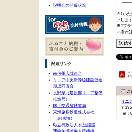
説明会の開催状況
※1い
いしま
※2ブラ
い場合
関連リンク
南信州広域連合
リニア中央新幹線建設促進
期成同盟会
こ
長野県（建設部リニア整備
推進局）
リニ
国土交通省鉄道局
〒39
東海旅客鉄道株式会社
Tel：
（JR東海）
独立行政法人 鉄道建設・
運輸施設整備支援機構