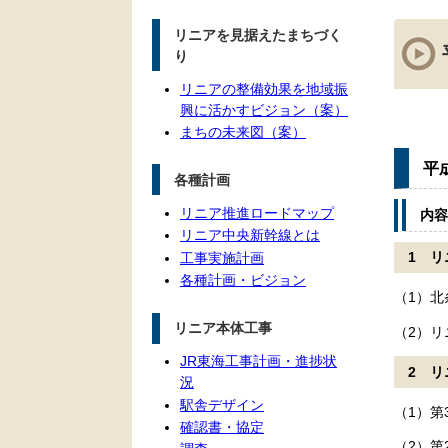
本
リニアを見据えたまちづく
文
り
リニアの整備効果を地域振
興に活かすビジョン（案）
まちの未来図（案）
平
各種計画
リニア推進ロードマップ
内容
リニア中央新幹線とは
1 
工事実施計画
各種計画・ビジョン
（1）
リニア本体工事
（2）
JR東海工事計画・進捗状
2 
況
駅舎デザイン
（1）第
確認書・協定
（2）