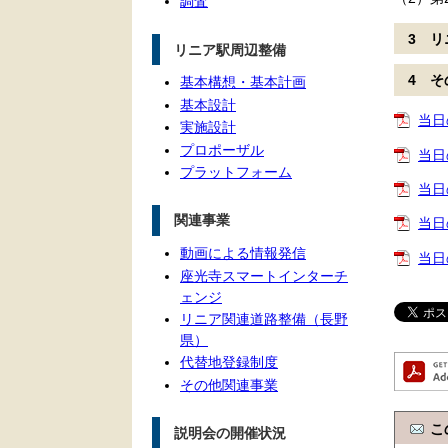
調査
3 
リニア駅周辺整備
4 
基本構想・基本計画
基本設計
当日
実施設計
プロポーザル
当日
プラットフォーム
当日
関連事業
当日
動画による情報発信
当日
座光寺スマートインターチ
ェンジ
リニア関連道路整備（長野
県）
代替地登録制度
その他関連事業
こ
説明会の開催状況