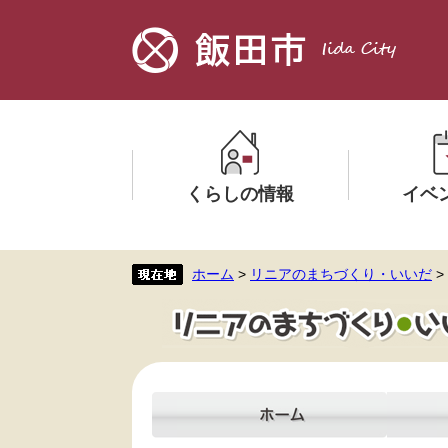
ペ
メ
ー
ニ
ジ
ュ
の
ー
先
を
頭
飛
で
ば
す。
し
くらしの情報
イベ
て
本
文
メ
メ
ホーム
>
リニアのまちづくり・いいだ
>
へ
ニ
ニ
ュ
ュ
ー
ー
を
を
ひ
ひ
ら
ら
く
く