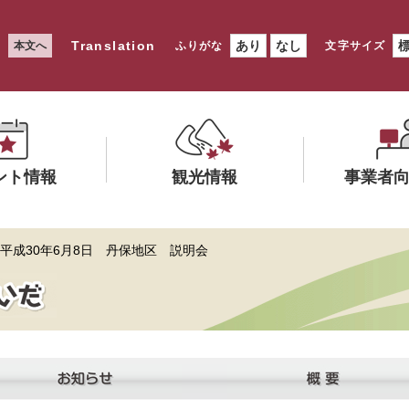
Translation
あり
なし
本文へ
ふりがな
文字サイズ
ント情報
観光情報
事業者
メ
メ
 平成30年6月8日 丹保地区 説明会
ニ
ニ
ュ
ュ
ー
ー
を
を
ひ
ひ
ら
ら
く
く