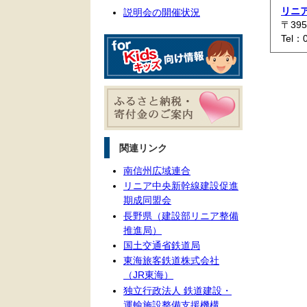
リニ
説明会の開催状況
〒39
Tel：
関連リンク
南信州広域連合
リニア中央新幹線建設促進
期成同盟会
長野県（建設部リニア整備
推進局）
国土交通省鉄道局
東海旅客鉄道株式会社
（JR東海）
独立行政法人 鉄道建設・
運輸施設整備支援機構