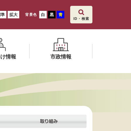
標準
拡大
白
黒
青
背景色
ID・検索
向け情報
市政情報
メ
ニ
ュ
ー
を
ひ
ら
く