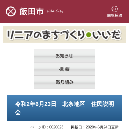
ペ
メ
ー
ニ
ジ
ュ
閲
の
ー
覧
先
を
補
頭
飛
助
で
ば
す。
し
て
本
文
へ
本
令和2年6月23日 北条地区 住民説明
文
会
ページID：0020623
掲載日：2020年6月24日更新