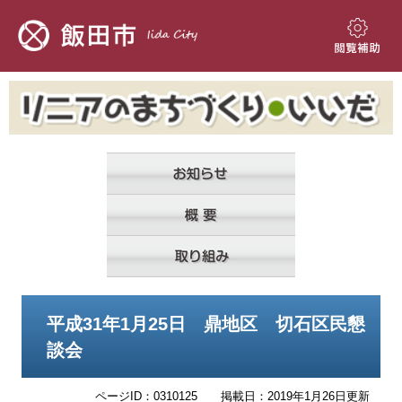
ペ
メ
ー
ニ
ジ
ュ
閲
の
ー
覧
先
を
補
頭
飛
助
で
ば
す。
し
て
本
文
へ
本
平成31年1月25日 鼎地区 切石区民懇
文
談会
ページID：0310125
掲載日：2019年1月26日更新