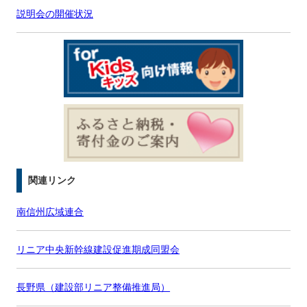
説明会の開催状況
関連リンク
南信州広域連合
リニア中央新幹線建設促進期成同盟会
長野県（建設部リニア整備推進局）