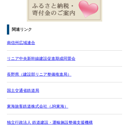
関連リンク
南信州広域連合
リニア中央新幹線建設促進期成同盟会
長野県（建設部リニア整備推進局）
国土交通省鉄道局
東海旅客鉄道株式会社（JR東海）
独立行政法人 鉄道建設・運輸施設整備支援機構