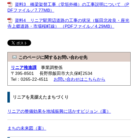
資料3 橋梁架替工事（堂垣外橋）の工事説明について （P
DFファイル／7.77MB）
資料4 リニア駅周辺道路の工事の状況（飯田北改良・座光
寺上郷道路・市場桜町線） （PDFファイル／4.29MB）
このページに関するお問い合わせ先
リニア推進課
事業調整係
〒395-8501 長野県飯田市大久保町2534
Tel：0265-22-4511
お問い合わせはこちらから
リニアを見据えたまちづくり
リニアの整備効果を地域振興に活かすビジョン（案）
まちの未来図（案）