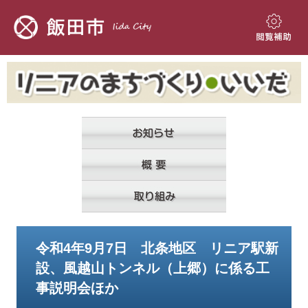
ペ
メ
ー
ニ
ジ
ュ
閲
の
ー
覧
先
を
補
頭
飛
助
で
ば
す。
し
て
本
文
へ
本
令和4年9月7日 北条地区 リニア駅新
文
設、風越山トンネル（上郷）に係る工
事説明会ほか