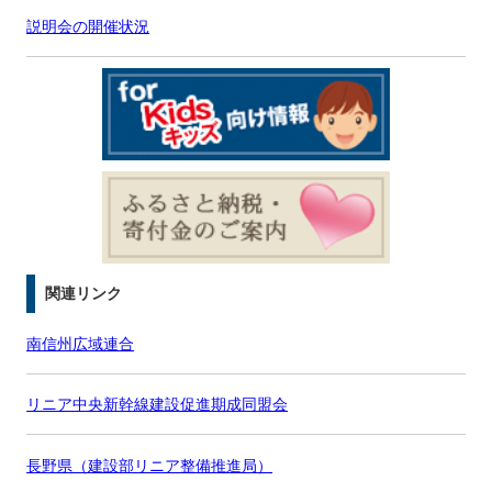
説明会の開催状況
関連リンク
南信州広域連合
リニア中央新幹線建設促進期成同盟会
長野県（建設部リニア整備推進局）