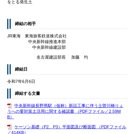
をとる発生土
締結の相手
JR東海 東海旅客鉄道株式会社
中央新幹線推進本部
中央新幹線建設部
名古屋建設部長 加藤 均
締結日
令和7年6月6日
締結する文書
中央新幹線長野県駅（仮称）新設工事に伴う土曽川橋りょ
うへの要対策土活用に関する確認書 （PDFファイル／2.59M
B）
ケーソン基礎（P2、P3）平面図及び断面図 （PDFファイル
／414KB）