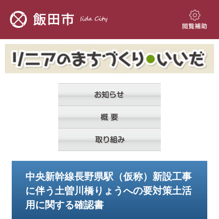
ペ
メ
ー
ニ
ジ
ュ
閲
の
ー
覧
先
を
補
頭
飛
助
で
ば
す。
し
て
本
文
へ
本
中央新幹線長野県駅（仮称）新設工事
文
に伴う土曽川橋りょうへの要対策土活
用に関する確認書