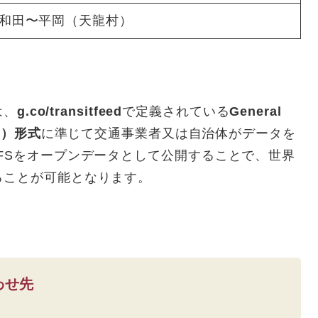
和田〜平岡（天龍村）
は、
g.co/transitfeed
で定義されている
General
TFS）形式
に準じて交通事業者又は自治体がデータを
FSをオープンデータとして公開することで、世界
ることが可能となります。
わせ先