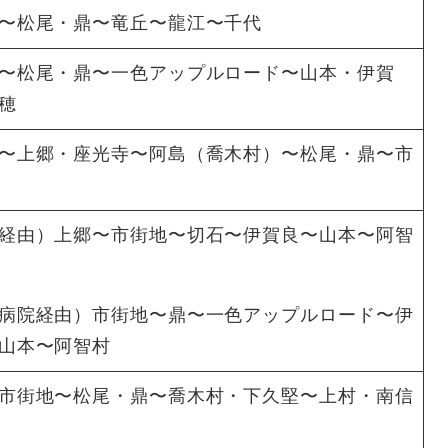
〜松尾・鼎〜竜丘〜龍江〜千代
〜松尾・鼎〜一色アップルロード〜山本・伊賀
穂
〜上郷・座光寺〜阿島（喬木村）〜松尾・鼎〜市
経由）上郷〜市街地〜切石〜伊賀良〜山本〜阿智
病院経由）市街地〜鼎〜一色アップルロード〜伊
山本〜阿智村
市街地〜松尾・鼎〜喬木村・下久堅〜上村・南信