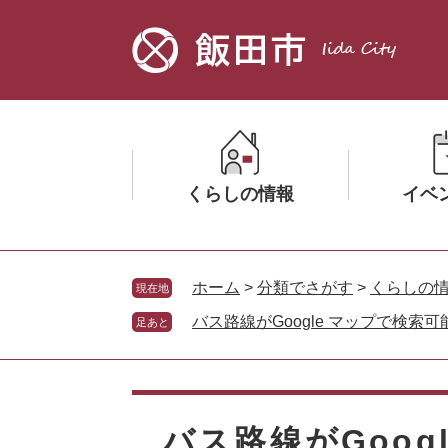
ペ
メ
ー
ニ
ジ
ュ
の
ー
先
を
頭
飛
で
ば
す。
し
くらしの情報
イベ
て
本
文
メ
メ
へ
ニ
ニ
ホーム
>
分類でさがす
>
くらしの
現在地
ュ
ュ
バス路線がGoogle マップで検索
足あと
ー
ー
を
を
ひ
ひ
本
ら
ら
文
く
く
バス路線がGoog