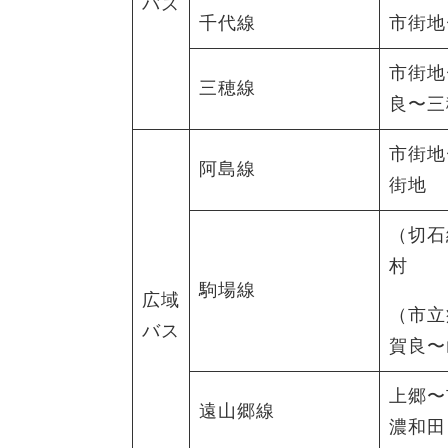
バス
千代線
市街地
市街地
三穂線
良〜三
市街地
阿島線
街地
（切石
村
駒場線
広域
（市立
バス
賀良〜
上郷〜
遠山郷線
濃和田