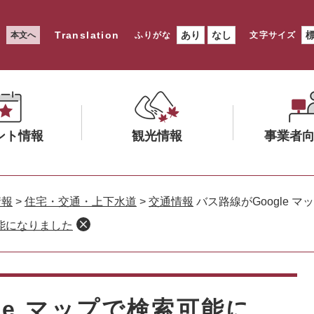
Translation
あり
なし
本文へ
ふりがな
文字サイズ
ント情報
観光情報
事業者
メ
メ
ニ
ニ
情報
>
住宅・交通・上下水道
>
交通情報
バス路線がGoogle 
ュ
ュ
可能になりました
ー
ー
を
を
ひ
ひ
ら
ら
く
く
le マップで検索可能に