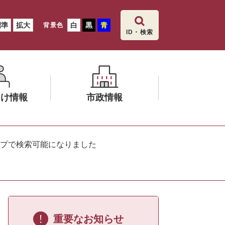
標準
拡大
白
黒
青
背景色
ID・検索
向け情報
市政情報
メ
ニ
マップで検索可能になりました
ュ
ー
を
ひ
ら
く
重要なお知らせ