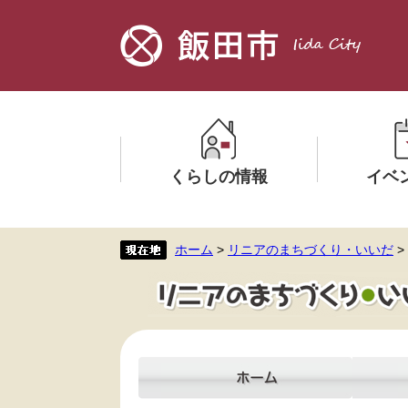
ペ
メ
ー
ニ
ジ
ュ
の
ー
先
を
頭
飛
で
ば
す。
し
くらしの情報
イベ
て
本
文
メ
メ
ホーム
>
リニアのまちづくり・いいだ
>
へ
ニ
ニ
ュ
ュ
ー
ー
を
を
ひ
ひ
ら
ら
く
く