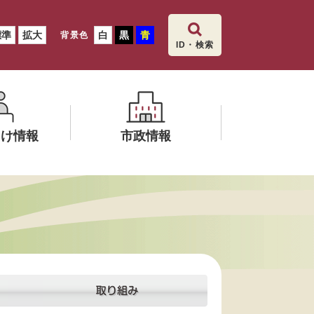
標準
拡大
白
黒
青
背景色
ID・検索
向け情報
市政情報
メ
ニ
ュ
ー
を
ひ
ら
く