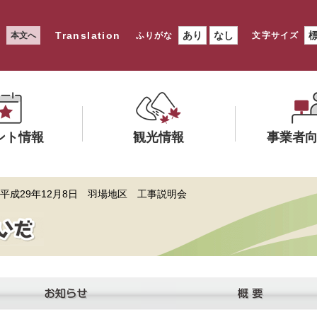
Translation
あり
なし
本文へ
ふりがな
文字サイズ
ント情報
観光情報
事業者
メ
メ
 平成29年12月8日 羽場地区 工事説明会
ニ
ニ
ュ
ュ
ー
ー
を
を
ひ
ひ
ら
ら
く
く