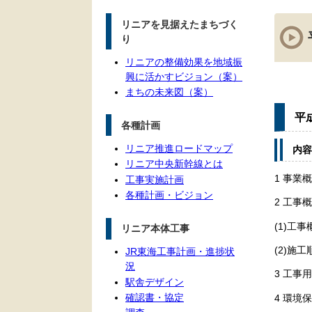
本
リニアを見据えたまちづく
文
り
リニアの整備効果を地域振
興に活かすビジョン（案）
まちの未来図（案）
平
各種計画
リニア推進ロードマップ
内容
リニア中央新幹線とは
1 事業
工事実施計画
各種計画・ビジョン
2 工事
(1)工事
リニア本体工事
(2)施
JR東海工事計画・進捗状
況
3 工事
駅舎デザイン
確認書・協定
4 環境