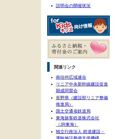
説明会の開催状況
関連リンク
南信州広域連合
リニア中央新幹線建設促進
期成同盟会
長野県（建設部リニア整備
推進局）
国土交通省鉄道局
東海旅客鉄道株式会社
（JR東海）
独立行政法人 鉄道建設・
運輸施設整備支援機構