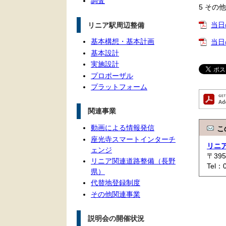
調査
5 その他
当日
リニア駅周辺整備
基本構想・基本計画
当日
基本設計
実施設計
プロポーザル
プラットフォーム
関連事業
動画による情報発信
こ
座光寺スマートインターチ
リニ
ェンジ
〒39
リニア関連道路整備（長野
Tel：
県）
代替地登録制度
その他関連事業
説明会の開催状況