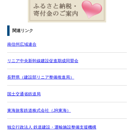
関連リンク
南信州広域連合
リニア中央新幹線建設促進期成同盟会
長野県（建設部リニア整備推進局）
国土交通省鉄道局
東海旅客鉄道株式会社（JR東海）
独立行政法人 鉄道建設・運輸施設整備支援機構