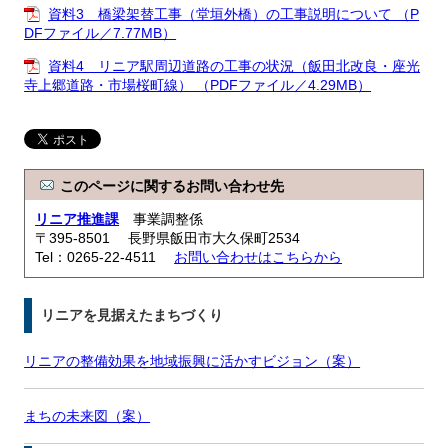
資料3 橋梁架替工事（堂垣外橋）の工事説明について （P
DFファイル／7.77MB）
資料4 リニア駅周辺道路の工事の状況（飯田北改良・座光
寺上郷道路・市場桜町線） （PDFファイル／4.29MB）
このページに関するお問い合わせ先
リニア推進課
事業調整係
〒395-8501 長野県飯田市大久保町2534
Tel：0265-22-4511
お問い合わせはこちらから
リニアを見据えたまちづくり
リニアの整備効果を地域振興に活かすビジョン（案）
まちの未来図（案）