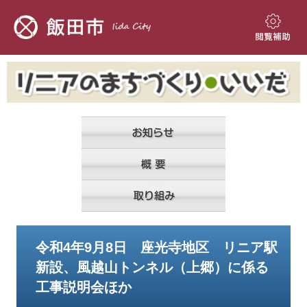
ペ
メ
ー
ニ
ジ
ュ
閲
の
ー
覧
先
を
補
頭
飛
助
で
ば
す。
し
て
本
文
へ
本
令和4年9月8日 座光寺地区 リニア駅
文
新設、風越山トンネル（上郷）に係る
工事説明会ほか