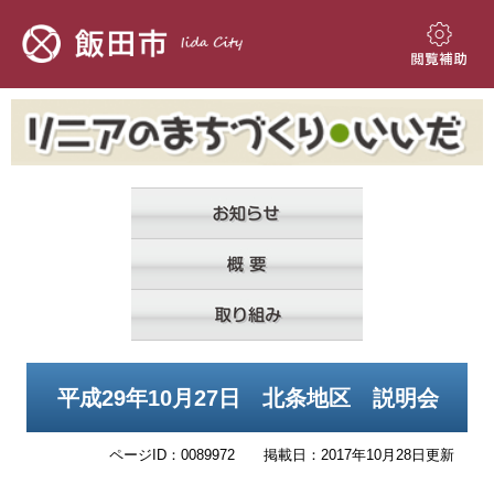
ペ
メ
ー
ニ
ジ
ュ
閲
の
ー
覧
先
を
補
頭
飛
助
で
ば
す。
し
て
本
文
へ
本
平成29年10月27日 北条地区 説明会
文
ページID：0089972
掲載日：2017年10月28日更新