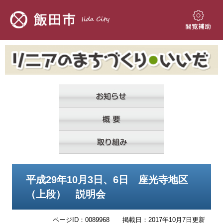
ペ
メ
ー
ニ
ジ
ュ
閲
の
ー
覧
先
を
補
頭
飛
助
で
ば
す。
し
て
本
文
へ
本
平成29年10月3日、6日 座光寺地区
文
（上段） 説明会
ページID：0089968
掲載日：2017年10月7日更新