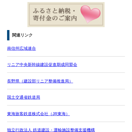
関連リンク
南信州広域連合
リニア中央新幹線建設促進期成同盟会
長野県（建設部リニア整備推進局）
国土交通省鉄道局
東海旅客鉄道株式会社（JR東海）
独立行政法人 鉄道建設・運輸施設整備支援機構