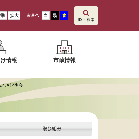
標準
拡大
白
黒
青
背景色
ID・検索
向け情報
市政情報
メ
条地区説明会
ニ
ュ
ー
を
ひ
ら
く