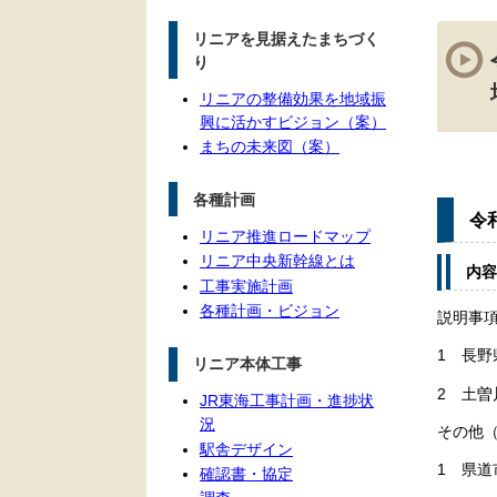
本
リニアを見据えたまちづく
文
り
リニアの整備効果を地域振
興に活かすビジョン（案）
まちの未来図（案）
各種計画
令
リニア推進ロードマップ
リニア中央新幹線とは
内容
工事実施計画
各種計画・ビジョン
説明事
1 長野
リニア本体工事
2 土曽
JR東海工事計画・進捗状
況
その他
駅舎デザイン
1 県道
確認書・協定