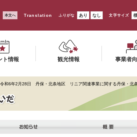
Translation
あり
なし
本文へ
ふりがな
文字サイズ
ント情報
観光情報
事業者
メ
メ
 令和6年2月28日 丹保・北条地区 リニア関連事業に関する丹保・北
ニ
ニ
ュ
ュ
ー
ー
を
を
ひ
ひ
ら
ら
く
く