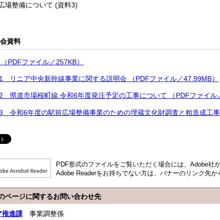
広場整備について (資料3)
会資料
 （PDFファイル／257KB）
1 リニア中央新幹線事業に関する説明会 （PDFファイル／47.99MB）
2 県道市場桜町線 令和6年度発注予定の工事について （PDFファイル／1
3 令和6年度の駅前広場整備事業のための埋蔵文化財調査と粗造成工事につ
PDF形式のファイルをご覧いただく場合には、Adobe社が提供
Adobe Readerをお持ちでない方は、バナーのリンク
のページに関するお問い合わせ先
ア推進課
事業調整係