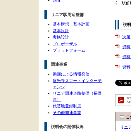
調査
2 駅前
リニア駅周辺整備
基本構想・基本計画
説明
基本設計
次第
実施設計
プロポーザル
資料
プラットフォーム
資料
関連事業
資料
動画による情報発信
座光寺スマートインターチ
ェンジ
リニア関連道路整備（長野
県）
代替地登録制度
その他関連事業
こ
説明会の開催状況
リニ