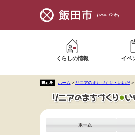
ペ
メ
ー
ニ
ジ
ュ
の
ー
先
を
頭
飛
で
ば
す。
し
くらしの情報
イベ
て
本
文
メ
メ
ホーム
>
リニアのまちづくり・いいだ
>
へ
ニ
ニ
ュ
ュ
ー
ー
を
を
ひ
ひ
ら
ら
く
く