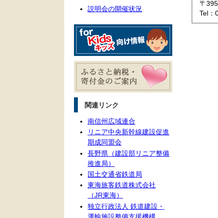
〒39
説明会の開催状況
Tel：
関連リンク
南信州広域連合
リニア中央新幹線建設促進
期成同盟会
長野県（建設部リニア整備
推進局）
国土交通省鉄道局
東海旅客鉄道株式会社
（JR東海）
独立行政法人 鉄道建設・
運輸施設整備支援機構