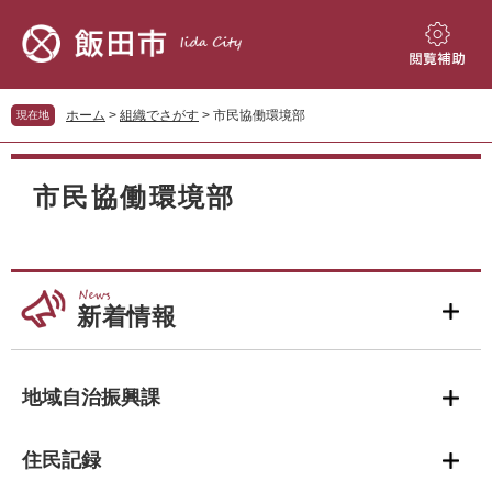
ペ
メ
ー
ニ
ジ
ュ
閲
の
ー
覧
先
を
補
ホーム
>
組織でさがす
>
市民協働環境部
現在地
頭
飛
助
で
ば
本
す。
し
文
市民協働環境部
て
本
文
へ
新着情報
地域自治振興課
住民記録