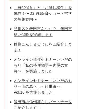
「自然保育」と「お試し移住」を
体験！〜遠山郷保育ショート留学
の募集案内〜
品川区と飯田市をつなぐ 飯田市
結い保険を実施します
移住こんしぇるじゅをご紹介しま
す！
オンライン移住セミナーいいだの
もり「私の移住物語～肉屋の女
将〜」を実施しました
オンラインセミナー「いいだのも
り～山の暮らし・仕事編～」
Vol.10 を実施しました
飯田市の信州暮らしパートナーを
ご紹介します！