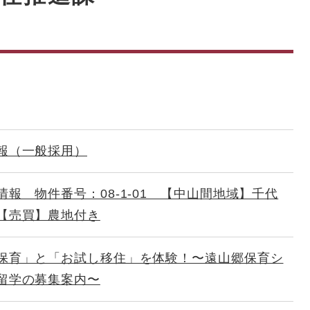
報（一般採用）
情報 物件番号：08-1-01 【中山間地域】千代
【売買】農地付き
保育」と「お試し移住」を体験！〜遠山郷保育シ
留学の募集案内〜