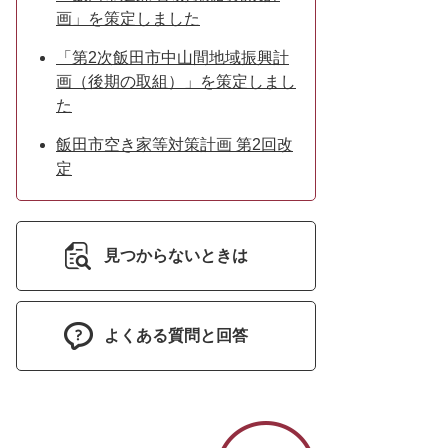
画」を策定しました
「第2次飯田市中山間地域振興計
画（後期の取組）」を策定しまし
た
飯田市空き家等対策計画 第2回改
定
見つからないときは
よくある質問と回答