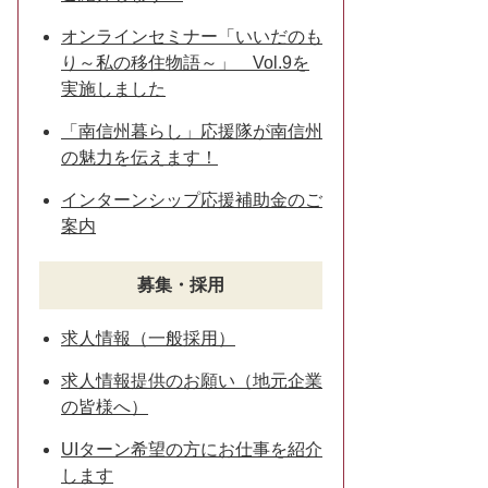
オンラインセミナー「いいだのも
り～私の移住物語～」 Vol.9を
実施しました
「南信州暮らし」応援隊が南信州
の魅力を伝えます！
インターンシップ応援補助金のご
案内
募集・採用
求人情報（一般採用）
求人情報提供のお願い（地元企業
の皆様へ）
UIターン希望の方にお仕事を紹介
します