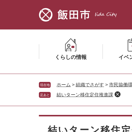
ペ
メ
ー
ニ
ジ
ュ
の
ー
先
を
頭
飛
で
ば
す。
し
くらしの情報
イベ
て
本
文
メ
メ
へ
ニ
ニ
ホーム
>
組織でさがす
>
市民協働
現在地
ュ
ュ
結いターン移住定住推進課
足あと
ー
ー
を
を
ひ
ひ
本
ら
ら
文
く
く
結いターン移住定