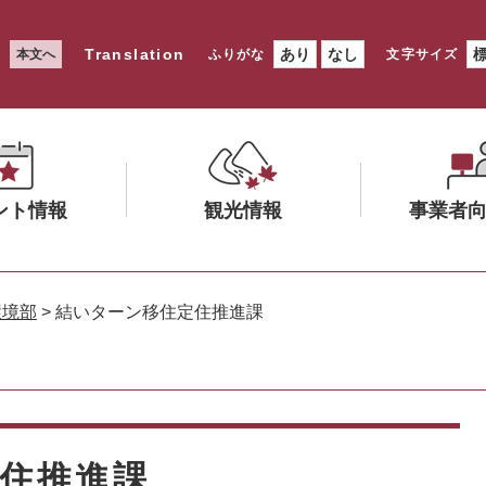
Translation
あり
なし
本文へ
ふりがな
文字サイズ
ント情報
観光情報
事業者
メ
メ
ニ
ニ
環境部
>
結いターン移住定住推進課
ュ
ュ
ー
ー
を
を
ひ
ひ
ら
ら
く
く
住推進課