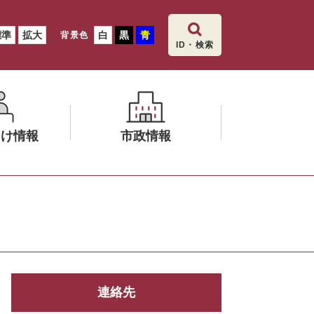
標準
拡大
白
黒
青
背景色
ID・検索
向け情報
市政情報
メ
ニ
ュ
ー
を
ひ
ら
連絡先
く