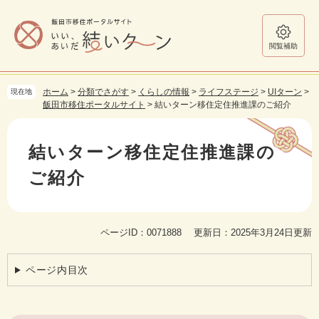
ペ
メ
ー
ニ
ジ
ュ
閲覧補助
の
ー
先
を
頭
飛
ホーム
>
分類でさがす
>
くらしの情報
>
ライフステージ
>
UIターン
>
現在地
で
ば
飯田市移住ポータルサイト
>
結いターン移住定住推進課のご紹介
す。
し
本
て
文
本
結いターン移住定住推進課の
文
へ
ご紹介
ページID：0071888
更新日：2025年3月24日更新
ページ内目次