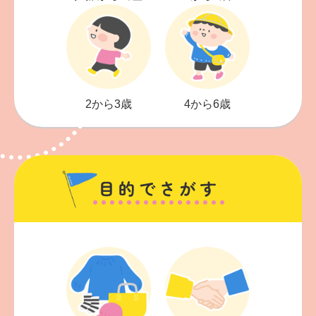
2から3歳
4から6歳