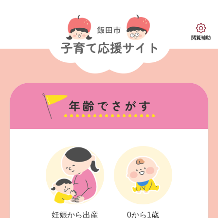
ペ
メ
ー
ニ
ジ
ュ
の
ー
閲覧補助
先
を
頭
飛
で
ば
す。
し
本
て
文
本
文
へ
妊娠から出産
0から1歳