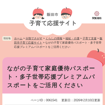
ペ
メ
ー
ニ
ジ
ュ
の
ー
閲覧補助
先
を
頭
飛
で
ば
す。
し
ホーム
>
分類でさがす
>
くらしの情報
>
福祉・介護
>
子育て支援
>
飯
現在地
て
田市子育て応援サイト
>
ながの子育て家庭優待パスポート・多子世帯
本
応援プレミアムパスポートをご活用ください
文
へ
本
文
ながの子育て家庭優待パスポー
ト・多子世帯応援プレミアムパ
スポートをご活用ください
ページID：0061541
更新日：2026年2月10日更新