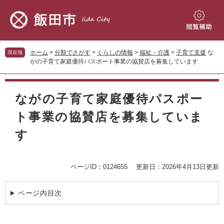
ペ
メ
ー
ニ
ジ
ュ
閲
の
ー
覧
先
を
補
ホーム
>
分類でさがす
>
くらしの情報
>
福祉・介護
>
子育て支援
な
現在地
頭
飛
助
がの子育て家庭優待パスポート事業の協賛店を募集しています
で
ば
す。
し
本
て
文
ながの子育て家庭優待パスポー
本
文
ト事業の協賛店を募集していま
へ
す
ページID：0124655
更新日：2026年4月13日更新
ページ内目次