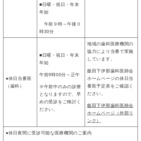
■日曜・祝日・年末
年始
午前９時～午後０
時30分
地域の歯科医療機関の
協力により当番で実施
■日曜・祝日・年末
しています。
年始
飯田下伊那歯科医師会
午前9時00分～正午
●休日当番医
ホームページの休日当
（歯科）
番医予定表をご確認く
※午前中のみの診療
ださい。
となりますので、早
めの受診をご検討く
飯田下伊那歯科医師会
ださい。
ホームページ
（外部リ
ンク）
●休日夜間に受診可能な医療機関のご案内