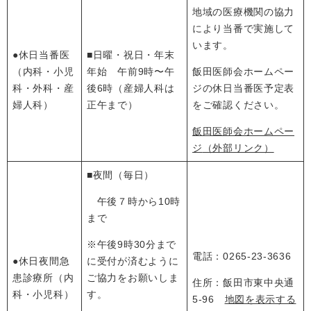
地域の医療機関の協力
により当番で実施して
います。
●休日当番医
■日曜・祝日・年末
（内科・小児
年始 午前9時〜午
飯田医師会ホームペー
科・外科・産
後6時（産婦人科は
ジの休日当番医予定表
婦人科）
正午まで）
をご確認ください。
飯田医師会ホームペー
ジ
（外部リンク）
■夜間（毎日）
午後７時から10時
まで
※午後9時30分まで
電話：0265-23-3636
●休日夜間急
に受付が済むように
患診療所（内
ご協力をお願いしま
住所：飯田市東中央通
科・小児科）
す。
5-96
地図を表示する