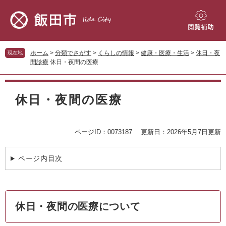
ペ
メ
ー
ニ
ジ
ュ
閲
の
ー
覧
先
を
補
ホーム
>
分類でさがす
>
くらしの情報
>
健康・医療・生活
>
休日・夜
現在地
頭
飛
助
間診療
休日・夜間の医療
で
ば
す。
し
本
て
文
休日・夜間の医療
本
文
へ
ページID：0073187
更新日：2026年5月7日更新
ページ内目次
休日・夜間の医療について