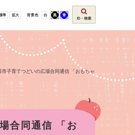
標準
拡大
背景色
白
黒
青
ID・検索
田市子育てつどいの広場合同通信 「おもちゃ
場合同通信 「お