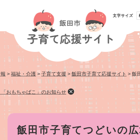
文字サイズ
情報
>
福祉・介護
>
子育て支援
>
飯田市子育て応援サイト
>
飯
 「おもちゃばこ」のお知らせ
本
文
飯田市子育てつどいの広