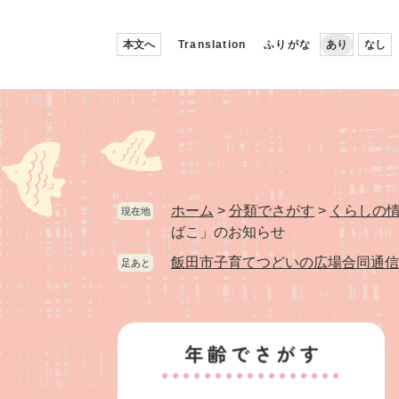
ペ
メ
ー
ニ
本文へ
Translation
ふりがな
あり
なし
ジ
ュ
の
ー
先
を
頭
飛
で
ば
す。
し
て
本
ホーム
>
分類でさがす
>
くらしの
現在地
文
ばこ」のお知らせ
へ
飯田市子育てつどいの広場合同通信
足あと