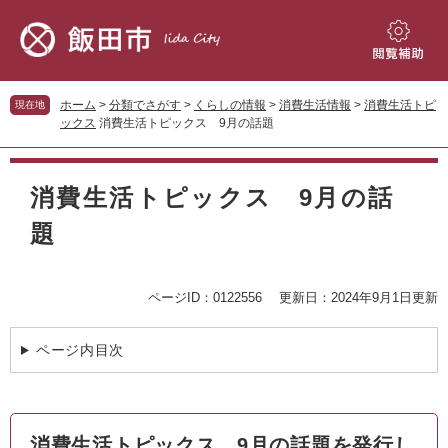
ペ
メ
ー
ニ
ジ
ュ
閲
の
ー
覧
先
を
補
ホーム
>
分類でさがす
>
くらしの情報
>
消費生活情報
>
消費生活トピ
現在地
頭
飛
助
ックス
消費生活トピックス 9月の話題
で
ば
す。
し
本
て
文
消費生活トピックス 9月の話
本
文
題
へ
ページID：0122556
更新日：2024年9月1日更新
ページ内目次
消費生活トピックス 9月の話題を発行し