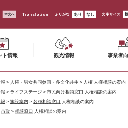
Translation
あり
なし
本文へ
ふりがな
文字サイズ
ント情報
観光情報
事業者
メ
メ
ニ
ニ
情報
>
人権・男女共同参画・多文化共生
>
人権
人権相談の案内
ュ
ュ
情報
>
ライフステージ
>
市民向け相談窓口
人権相談の案内
ー
ー
情報
>
施設案内
>
各種相談窓口
人権相談の案内
を
を
ひ
ひ
>
市政
>
相談窓口
人権相談の案内
ら
ら
く
く