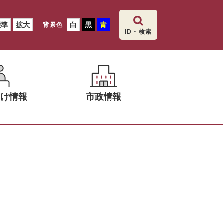
標準
拡大
白
黒
青
背景色
ID・検索
向け情報
市政情報
メ
ニ
ュ
ー
を
ひ
ら
く