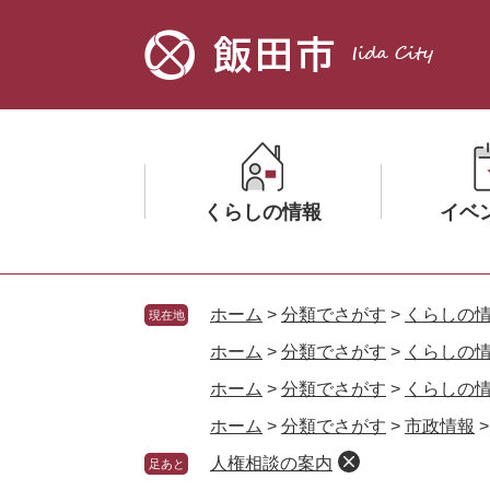
ペ
メ
ー
ニ
ジ
ュ
の
ー
先
を
頭
飛
で
ば
す。
し
くらしの情報
イベ
て
本
文
メ
メ
へ
ニ
ニ
ホーム
>
分類でさがす
>
くらしの
現在地
ュ
ュ
ホーム
>
分類でさがす
>
くらしの
ー
ー
ホーム
>
分類でさがす
>
くらしの
を
を
ひ
ひ
ホーム
>
分類でさがす
>
市政情報
ら
ら
人権相談の案内
足あと
く
く