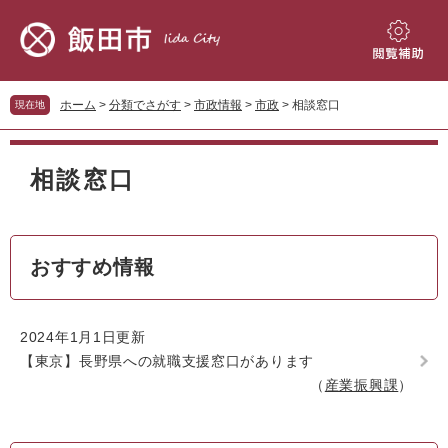
ペ
メ
ー
ニ
ジ
ュ
閲
の
ー
覧
先
を
補
ホーム
>
分類でさがす
>
市政情報
>
市政
>
相談窓口
現在地
頭
飛
助
で
ば
本
す。
し
文
相談窓口
て
本
文
へ
おすすめ情報
2024年1月1日更新
【東京】長野県への就職支援窓口があります
産業振興課