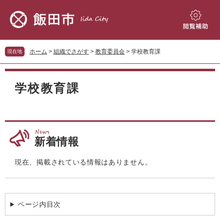
ペ
メ
ー
ニ
ジ
ュ
閲
の
ー
覧
先
を
補
ホーム
>
組織でさがす
>
教育委員会
>
学校教育課
現在地
頭
飛
助
で
ば
本
す。
し
文
学校教育課
て
本
文
へ
新着情報
現在、掲載されている情報はありません。
ページ内目次