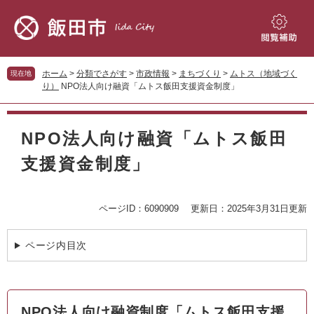
ペ
メ
ー
ニ
ジ
ュ
閲
の
ー
覧
先
を
補
ホーム
>
分類でさがす
>
市政情報
>
まちづくり
>
ムトス（地域づく
現在地
頭
飛
助
り）
NPO法人向け融資「ムトス飯田支援資金制度」
で
ば
す。
し
本
て
文
NPO法人向け融資「ムトス飯田
本
文
支援資金制度」
へ
ページID：6090909
更新日：2025年3月31日更新
ページ内目次
NPO法人向け融資制度「ムトス飯田支援