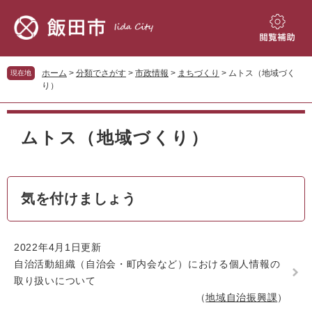
ペ
メ
ー
ニ
ジ
ュ
閲
の
ー
覧
先
を
補
ホーム
>
分類でさがす
>
市政情報
>
まちづくり
>
ムトス（地域づく
現在地
頭
飛
助
り）
で
ば
す。
し
本
て
文
ムトス（地域づくり）
本
文
へ
気を付けましょう
2022年4月1日更新
自治活動組織（自治会・町内会など）における個人情報の
取り扱いについて
地域自治振興課