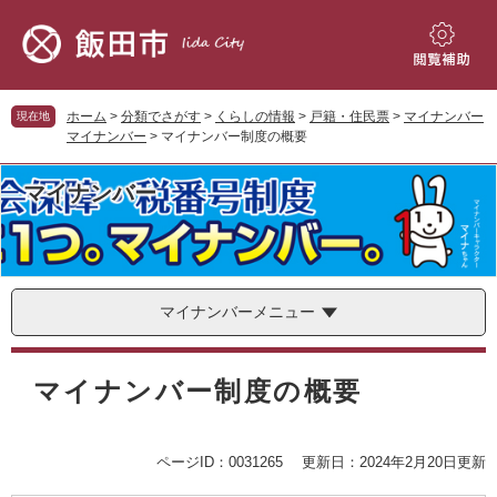
ペ
メ
ー
ニ
ジ
ュ
閲
の
ー
覧
先
を
補
ホーム
>
分類でさがす
>
くらしの情報
>
戸籍・住民票
>
マイナンバー
現在地
頭
飛
助
マイナンバー
>
マイナンバー制度の概要
で
ば
す。
し
マイナンバー
て
本
文
へ
マイナンバーメニュー
本
文
マイナンバー制度の概要
ページID：0031265
更新日：2024年2月20日更新