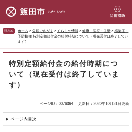
ペ
メ
ー
ニ
ジ
ュ
閲
の
ー
覧
先
を
補
ホーム
>
分類でさがす
>
くらしの情報
>
健康・医療・生活
>
感染症・
現在地
頭
飛
助
予防接種
特別定額給付金の給付時期について（現在受付は終了してい
で
ば
ます）
す。
し
て
本
本
文
特別定額給付金の給付時期につ
文
へ
いて（現在受付は終了していま
す）
ページID：0076064
更新日：2020年10月31日更新
ページ内目次