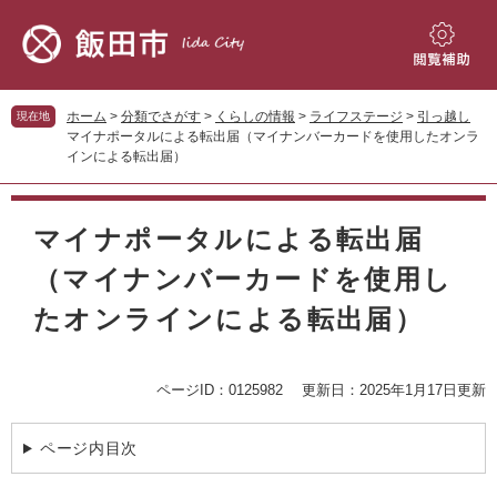
ペ
メ
ー
ニ
ジ
ュ
閲
の
ー
覧
先
を
補
ホーム
>
分類でさがす
>
くらしの情報
>
ライフステージ
>
引っ越し
現在地
頭
飛
助
マイナポータルによる転出届（マイナンバーカードを使用したオンラ
で
ば
インによる転出届）
す。
し
て
本
本
文
マイナポータルによる転出届
文
へ
（マイナンバーカードを使用し
たオンラインによる転出届）
ページID：0125982
更新日：2025年1月17日更新
ページ内目次