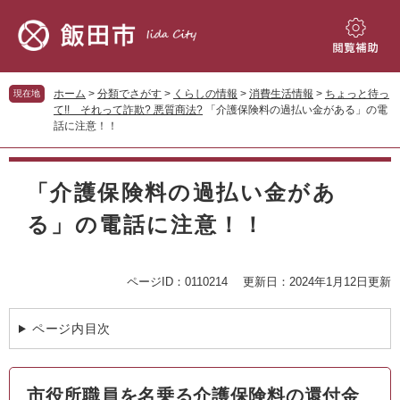
ペ
メ
ー
ニ
ジ
ュ
閲
の
ー
覧
先
を
補
ホーム
>
分類でさがす
>
くらしの情報
>
消費生活情報
>
ちょっと待っ
現在地
頭
飛
助
て!! それって詐欺? 悪質商法?
「介護保険料の過払い金がある」の電
で
ば
話に注意！！
す。
し
て
本
本
文
「介護保険料の過払い金があ
文
へ
る」の電話に注意！！
ページID：0110214
更新日：2024年1月12日更新
ページ内目次
市役所職員を名乗る介護保険料の還付金