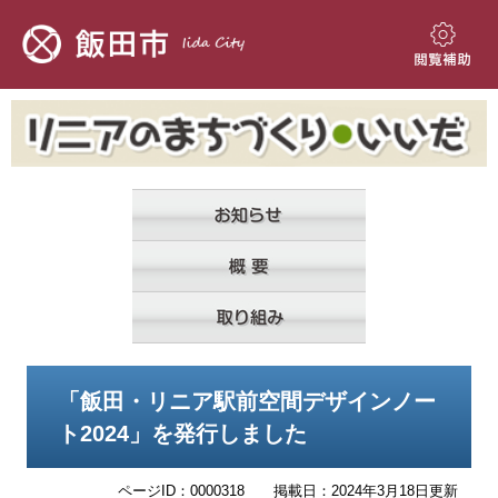
ペ
メ
ー
ニ
ジ
ュ
閲
の
ー
覧
先
を
補
頭
飛
助
で
ば
す。
し
て
本
文
へ
本
「飯田・リニア駅前空間デザインノー
文
ト2024」を発行しました
ページID：0000318
掲載日：2024年3月18日更新