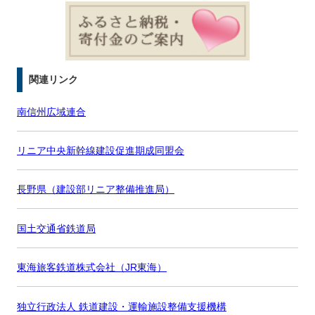
関連リンク
南信州広域連合
リニア中央新幹線建設促進期成同盟会
長野県（建設部リニア整備推進局）
国土交通省鉄道局
東海旅客鉄道株式会社（JR東海）
独立行政法人 鉄道建設・運輸施設整備支援機構