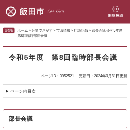
ペ
メ
ー
ニ
ジ
ュ
閲
の
ー
覧
先
を
補
ホーム
>
分類でさがす
>
市政情報
>
庁議記録
>
部長会議
令和5年度
現在地
頭
飛
助
第8回臨時部長会議
で
ば
す。
し
本
て
文
令和5年度 第8回臨時部長会議
本
文
へ
ページID：0952521
更新日：2024年3月31日更新
ページ内目次
部長会議