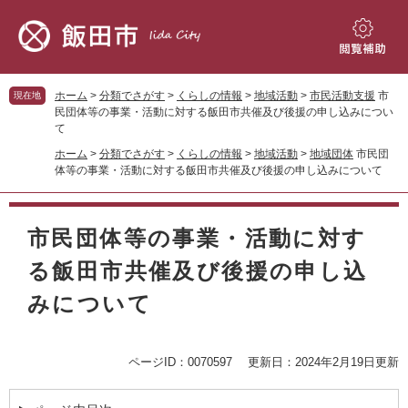
ペ
メ
ー
ニ
ジ
ュ
閲
の
ー
覧
先
を
補
ホーム
>
分類でさがす
>
くらしの情報
>
地域活動
>
市民活動支援
市
現在地
頭
飛
助
民団体等の事業・活動に対する飯田市共催及び後援の申し込みについ
で
ば
て
す。
し
ホーム
>
分類でさがす
>
くらしの情報
>
地域活動
>
地域団体
市民団
て
体等の事業・活動に対する飯田市共催及び後援の申し込みについて
本
文
本
へ
文
市民団体等の事業・活動に対す
る飯田市共催及び後援の申し込
みについて
ページID：0070597
更新日：2024年2月19日更新