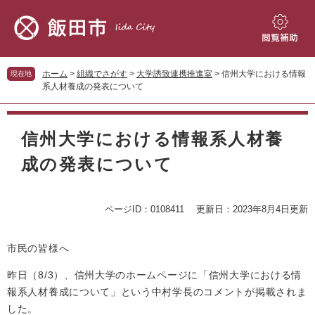
ペ
メ
ー
ニ
ジ
ュ
閲
の
ー
覧
先
を
補
ホーム
>
組織でさがす
>
大学誘致連携推進室
>
信州大学における情報
現在地
頭
飛
助
系人材養成の発表について
で
ば
す。
し
本
て
文
信州大学における情報系人材養
本
文
成の発表について
へ
ページID：0108411
更新日：2023年8月4日更新
市民の皆様へ
昨日（8/3）、信州大学のホームページに「信州大学における情
報系人材養成について」という中村学長のコメントが掲載されま
した。