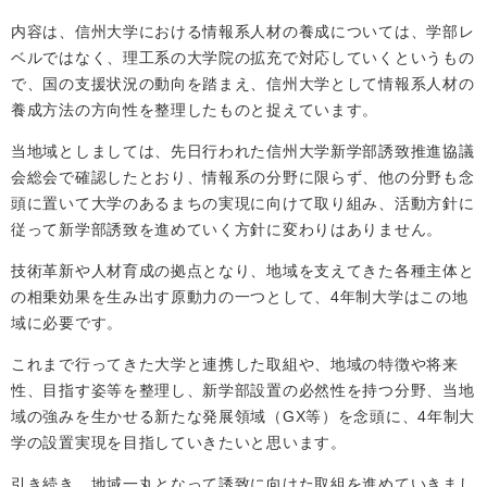
内容は、信州大学における情報系人材の養成については、学部レ
ベルではなく、理工系の大学院の拡充で対応していくというもの
で、国の支援状況の動向を踏まえ、信州大学として情報系人材の
養成方法の方向性を整理したものと捉えています。
当地域としましては、先日行われた信州大学新学部誘致推進協議
会総会で確認したとおり、情報系の分野に限らず、他の分野も念
頭に置いて大学のあるまちの実現に向けて取り組み、活動方針に
従って新学部誘致を進めていく方針に変わりはありません。
技術革新や人材育成の拠点となり、地域を支えてきた各種主体と
の相乗効果を生み出す原動力の一つとして、4年制大学はこの地
域に必要です。
これまで行ってきた大学と連携した取組や、地域の特徴や将来
性、目指す姿等を整理し、新学部設置の必然性を持つ分野、当地
域の強みを生かせる新たな発展領域（GX等）を念頭に、4年制大
学の設置実現を目指していきたいと思います。
引き続き、地域一丸となって誘致に向けた取組を進めていきまし