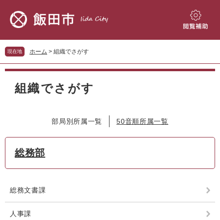
ペ
メ
ー
ニ
ジ
ュ
閲
の
ー
覧
先
を
補
ホーム
>
組織でさがす
現在地
頭
飛
助
で
ば
本
す。
し
文
組織でさがす
て
本
文
へ
部局別所属一覧
50音順所属一覧
総務部
総務文書課
人事課