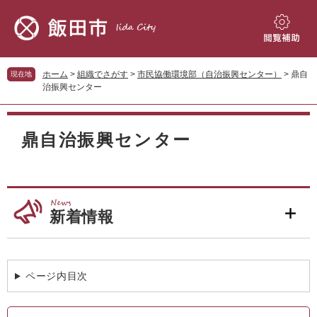
ペ
メ
ー
ニ
ジ
ュ
閲
の
ー
覧
先
を
補
ホーム
>
組織でさがす
>
市民協働環境部（自治振興センター）
>
鼎自
現在地
頭
飛
助
治振興センター
で
ば
す。
し
本
て
文
鼎自治振興センター
本
文
へ
新着情報
ページ内目次