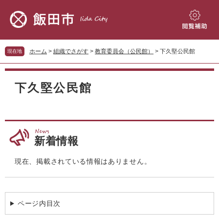
ペ
メ
ー
ニ
ジ
ュ
閲
の
ー
覧
先
を
補
ホーム
>
組織でさがす
>
教育委員会（公民館）
>
下久堅公民館
現在地
頭
飛
助
で
ば
本
す。
し
文
下久堅公民館
て
本
文
へ
新着情報
現在、掲載されている情報はありません。
ページ内目次