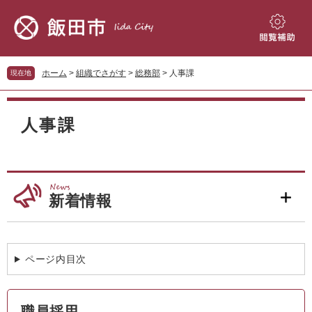
ペ
メ
ー
ニ
ジ
ュ
閲
の
ー
覧
先
を
補
ホーム
>
組織でさがす
>
総務部
>
人事課
現在地
頭
飛
助
で
ば
本
す。
し
文
人事課
て
本
文
へ
新着情報
ページ内目次
職員採用