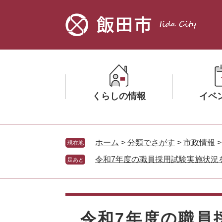
ペ
メ
ー
ニ
ジ
ュ
の
ー
先
を
頭
飛
で
ば
す。
し
くらしの情報
イベ
て
本
文
メ
メ
へ
ニ
ニ
ホーム
>
分類でさがす
>
市政情報
現在地
ュ
ュ
令和7年度の職員採用試験実施状況
足あと
ー
ー
を
を
ひ
ひ
本
ら
ら
文
く
く
令和7年度の職員