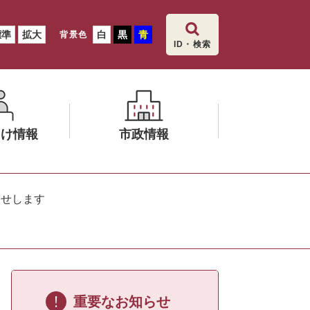
標準
拡大
白
黒
青
背景色
ID・検索
向け情報
市政情報
メ
ニ
らせします
ュ
ー
を
ひ
ら
く
重要なお知らせ