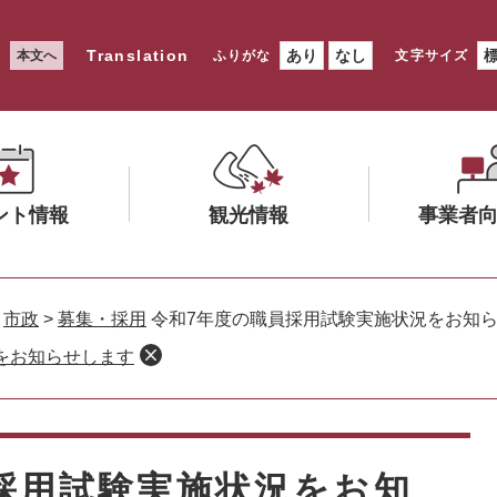
Translation
あり
なし
本文へ
ふりがな
文字サイズ
ント情報
観光情報
事業者
メ
メ
ニ
ニ
>
市政
>
募集・採用
令和7年度の職員採用試験実施状況をお知
ュ
ュ
をお知らせします
ー
ー
を
を
ひ
ひ
ら
ら
く
く
採用試験実施状況をお知