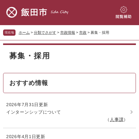
ペ
メ
ー
ニ
ジ
ュ
閲
の
ー
覧
先
を
補
ホーム
>
分類でさがす
>
市政情報
>
市政
>
募集・採用
現在地
頭
飛
助
で
ば
本
す。
し
文
募集・採用
て
本
文
へ
おすすめ情報
2026年7月31日更新
インターンシップについて
人事課
2026年4月1日更新