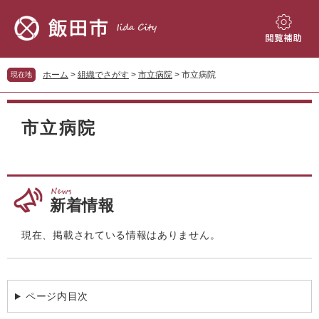
ペ
メ
ー
ニ
ジ
ュ
閲
の
ー
覧
先
を
補
ホーム
>
組織でさがす
>
市立病院
>
市立病院
現在地
頭
飛
助
で
ば
本
す。
し
文
市立病院
て
本
文
へ
新着情報
現在、掲載されている情報はありません。
ページ内目次