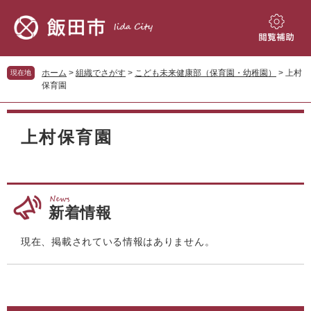
ペ
メ
ー
ニ
ジ
ュ
閲
の
ー
覧
先
を
補
ホーム
>
組織でさがす
>
こども未来健康部（保育園・幼稚園）
>
上村
現在地
頭
飛
助
保育園
で
ば
す。
し
本
て
文
上村保育園
本
文
へ
新着情報
現在、掲載されている情報はありません。