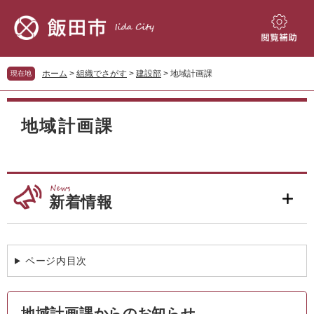
ペ
メ
ー
ニ
ジ
ュ
閲
の
ー
覧
先
を
補
ホーム
>
組織でさがす
>
建設部
>
地域計画課
現在地
頭
飛
助
で
ば
本
す。
し
文
地域計画課
て
本
文
へ
新着情報
ページ内目次
地域計画課からのお知らせ