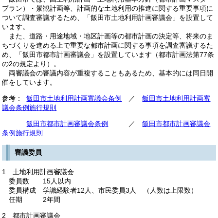
プラン）・景観計画等、計画的な土地利用の推進に関する重要事項に
ついて調査審議するため、「飯田市土地利用計画審議会」を設置して
います。
また、道路・用途地域・地区計画等の都市計画の決定等、将来のま
ちづくりを進める上で重要な都市計画に関する事項を調査審議するた
め、「飯田市都市計画審議会」を設置しています（都市計画法第77条
の2の規定より）。
両審議会の審議内容が重複することもあるため、基本的には同日開
催をしています。
参考：
飯田市土地利用計画審議会条例
／
飯田市土地利用計画審
議会条例施行規則
飯田市都市計画審議会条例
／
飯田市都市計画審議会
条例施行規則
審議委員
1 土地利用計画審議会
委員数 15人以内
委員構成 学識経験者12人、市民委員3人 （人数は上限数）
任期 2年間
2 都市計画審議会