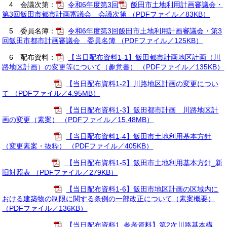
4 会議次第：
令和6年度第3回
飯田市土地利用計画審議会・
第3回飯田市都市計画審議会 会議次第 （PDFファイル／83KB）
5 委員名簿：
令和6年度第3回飯田市土地利用計画審議会・第3
回飯田市都市計画審議会 委員名簿 （PDFファイル／125KB）
6 配布資料：
【当日配布資料1-1】飯田都市計画地区計画（川
路地区計画）の変更等について（趣意書） （PDFファイル／135KB）
【当日配布資料1-2】川路地区計画の変更につい
て （PDFファイル／4.95MB）
【当日配布資料1-3】飯田都市計画 川路地区計
画の変更（素案） （PDFファイル／15.48MB）
【当日配布資料1-4】飯田市土地利用基本方針
（変更素案・抜粋） （PDFファイル／405KB）
【当日配布資料1-5】飯田市土地利用基本方針_新
旧対照表 （PDFファイル／279KB）
【当日配布資料1-6】飯田市地区計画の区域内に
おける建築物の制限に関する条例の一部改正について（素案概要）
（PDFファイル／136KB）
【当日配布資料1_参考資料】第2次川路基本構