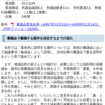
委員数 25人以内
委員構成 市議会議員5人、学識経験者12人、市民委員3人、関係
行政機関5人 （人数は上限数）
任期 2年間
参考：
審議会委員名簿（令和7年12月15日〜令和9年12月14日）
（PDFファイル／102KB）
審議会で審議する案件を決定するまでの流れ
当市では、基本的に諮問する案件については、前段の審議会におい
て協議事項（勉強会）として説明し、次回以降の審議会で案を諮問す
るという形で進めています。
まず、地域住民の皆さんとの検討や、必要に応じて土地利用計画審
議会・都市計画審議会の意見を踏まえて、市事務局で「素案」を作成
します。また、関係機関等との協議などを経て「原案」とし、今後の
進め方などを含めて市議会の委員会協議会に説明した上で、一般に公
開します。さらに、市民の皆さんへ説明会の開催やパブリックコメン
ト等を実施し、それと並行して、関係する地域協議会に諮問し、ご意
見を伺います。
これらの手続きを経て、いただいたご意見等を踏まえて、「案」と
してまとめます。このほか、法令に基づく手続きなどが必要となるも
のもあり、それらも経て、市の土地利用計画審議会と都市計画審議会