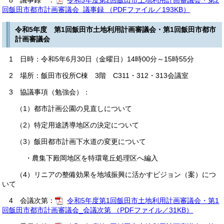
8 議事録 ：
令和5年度第2回飯田市土地利用計画審議会・第2
回飯田市都市計画審議会 議事録 （PDFファイル／193KB）
令和5年度 第1回飯田市土地利用計画審議会・第1回飯田市都市
計画審議会
1 日時：令和5年6月30日（金曜日）14時00分～15時55分
2 場所：飯田市役所C棟 3階 C311・312・313会議室
3 協議事項（勉強会）：
（1）都市計画公園の見直しについて
（2）特定用途誘導地区の決定について
（3）飯田都市計画下水道の変更について
・農集下殿岡地区を特環竜丘処理区へ編入
（4）リニアの整備効果を地域振興に活かすビジョン（案）につ
いて
4 会議次第：
令和5年度第1回飯田市土地利用計画審議会・第1
回飯田市都市計画審議会_会議次第 （PDFファイル／31KB）