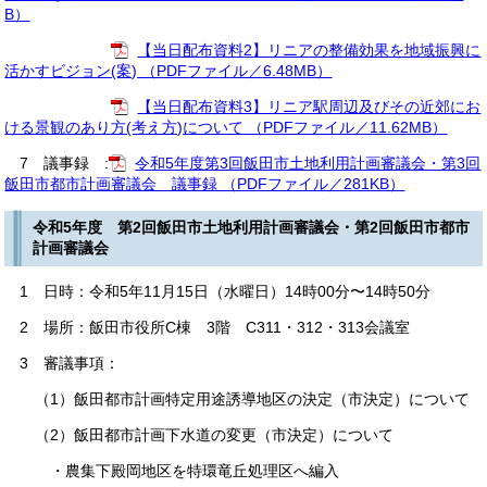
B）
【当日配布資料2】リニアの整備効果を地域振興に
活かすビジョン(案) （PDFファイル／6.48MB）
【当日配布資料3】リニア駅周辺及びその近郊にお
ける景観のあり方(考え方)について （PDFファイル／11.62MB）
7 議事録 :
令和5年度第3回飯田市土地利用計画審議会・第3回
飯田市都市計画審議会 議事録 （PDFファイル／281KB）
令和5年度 第2回飯田市土地利用計画審議会・第2回飯田市都市
計画審議会
1 日時：令和5年11月15日（水曜日）14時00分〜14時50分
2 場所：飯田市役所C棟 3階 C311・312・313会議室
3 審議事項：
（1）飯田都市計画特定用途誘導地区の決定（市決定）について
（2）飯田都市計画下水道の変更（市決定）について
・農集下殿岡地区を特環竜丘処理区へ編入