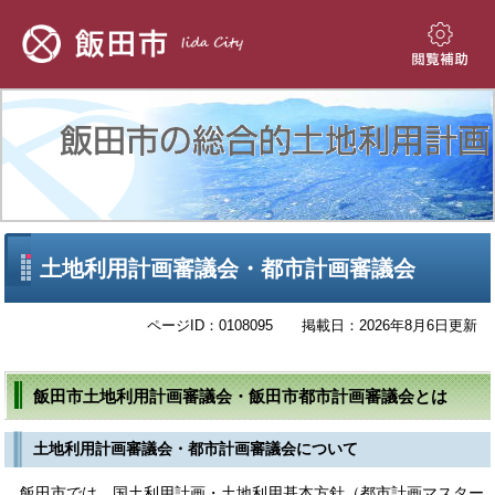
ペ
メ
ー
ニ
ジ
ュ
閲
の
ー
覧
先
を
補
頭
飛
助
で
ば
す。
し
て
本
文
本
土地利用計画審議会・都市計画審議会
へ
文
ページID：0108095
掲載日：2026年8月6日更新
飯田市土地利用計画審議会・飯田市都市計画審議会とは
土地利用計画審議会・都市計画審議会について
飯田市では、国土利用計画・土地利用基本方針（都市計画マスター