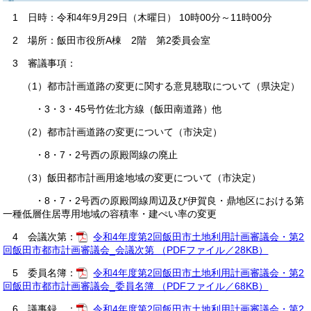
1 日時：令和4年9月29日（木曜日） 10時00分～11時00分
2 場所：飯田市役所A棟 2階 第2委員会室
3 審議事項：
（1）都市計画道路の変更に関する意見聴取について（県決定）
・3・3・45号竹佐北方線（飯田南道路）他
（2）都市計画道路の変更について（市決定）
・8・7・2号西の原殿岡線の廃止
（3）飯田都市計画用途地域の変更について（市決定）
・8・7・2号西の原殿岡線周辺及び伊賀良・鼎地区における第
一種低層住居専用地域の容積率・建ぺい率の変更
4 会議次第：
令和4年度第2回飯田市土地利用計画審議会・第2
回飯田市都市計画審議会_会議次第 （PDFファイル／28KB）
5 委員名簿：
令和4年度第2回飯田市土地利用計画審議会・第2
回飯田市都市計画審議会_委員名簿 （PDFファイル／68KB）
6 議事録 ：
令和4年度第2回飯田市土地利用計画審議会・第2