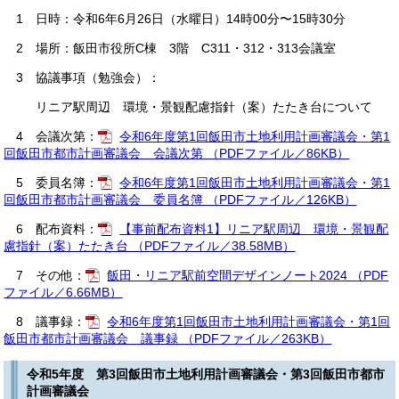
1 日時：令和6年6月26日（水曜日）14時00分〜15時30分
2 場所：飯田市役所C棟 3階 C311・312・313会議室
3 協議事項（勉強会）：
リニア駅周辺 環境・景観配慮指針（案）たたき台について
4 会議次第：
令和6年度第1回飯田市土地利用計画審議会・第1
回飯田市都市計画審議会 会議次第 （PDFファイル／86KB）
5 委員名簿：
令和6年度第1回飯田市土地利用計画審議会・第1
回飯田市都市計画審議会 委員名簿 （PDFファイル／126KB）
6 配布資料：
【事前配布資料1】リニア駅周辺 環境・景観配
慮指針（案）たたき台 （PDFファイル／38.58MB）
7 その他：
飯田・リニア駅前空間デザインノート2024 （PDF
ファイル／6.66MB）
8 議事録：
令和6年度第1回飯田市土地利用計画審議会・第1回
飯田市都市計画審議会 議事録 （PDFファイル／263KB）
令和5年度 第3回飯田市土地利用計画審議会・第3回飯田市都市
計画審議会