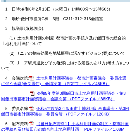
1 日時:令和6年2月13日（火曜日）14時00分〜15時50分
2 場所:飯田市役所C棟 3階 C311･312･313会議室
3 協議事項(勉強会):
(1）土地利用計画の制度･都市計画の手続き及び飯田市の総合的
土地利用計画について
(2) リニアの整備効果を地域振興に活かすビジョン(案)について
(3) リニア駅周辺及びその近郊における景観のあり方(考え方)につ
いて
4 会議次第:
土地利用計画審議会・都市計画審議会 委員改選
に伴う会議(会長選任) 会議次第 （PDFファイル／45KB）
令和5年度第3回飯田市土地利用計画審議会・第3
回飯田市都市計画審議会 会議次第 （PDFファイル／88KB）
5 委員名簿:
令和5年度第3回飯田市土地利用計画審議会・第3回
飯田市都市計画審議会 委員名簿 （PDFファイル／126KB）
6 配布資料:
【当日配布資料1】土地利用計画の制度・都市計画
の手続き及び飯田市の総合的土地利用計画 （PDFファイル／1.08M